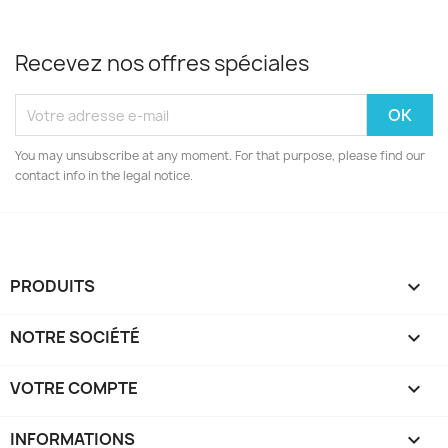
Recevez nos offres spéciales
You may unsubscribe at any moment. For that purpose, please find our
contact info in the legal notice.
PRODUITS

NOTRE SOCIÉTÉ

VOTRE COMPTE

INFORMATIONS
keyboard_arrow_down