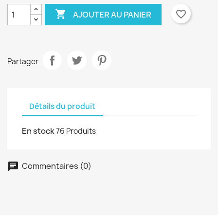

favorite_border
AJOUTER AU PANIER
add_circle_outline
Annuler
Connexion
Annuler
Créer une liste d'envies
Partager
Détails du produit
En stock
76 Produits
Commentaires (0)