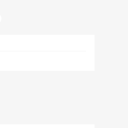
×
×
×