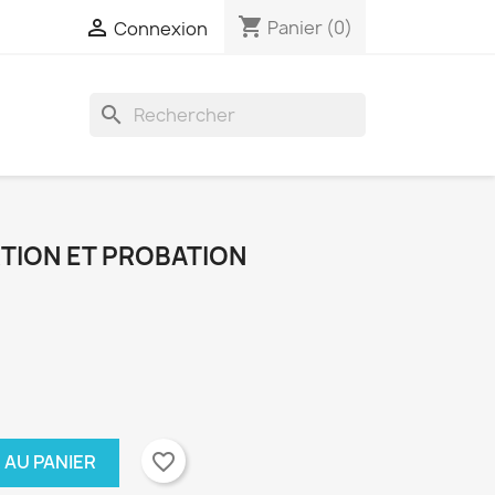
shopping_cart

Panier
(0)
Connexion
search
RTION ET PROBATION
favorite_border
 AU PANIER